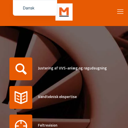
Dansk
Français
English (UK)
Español
Deutsch
Italiano
Русский
Justering af VVS-anlæg og røgudsugning
简体中文
Български
Čeština
Vandteknisk ekspertise
Magyar
Română
Eesti
Feltrevision