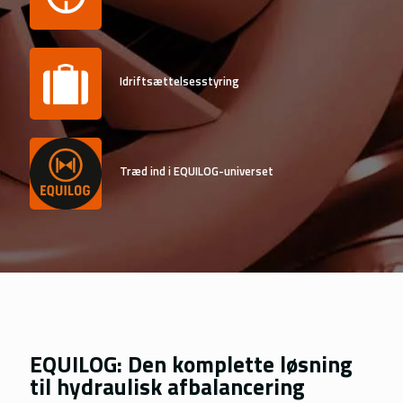
Nederlands
Português
Norsk bokmål
Idriftsættelsesstyring
Polski
Slovenščina
Træd ind i EQUILOG-universet
EQUILOG: Den komplette løsning
til hydraulisk afbalancering