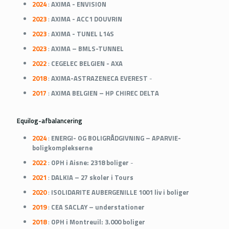
2024
:
AXIMA - ENVISION
2023
:
AXIMA - ACC1 DOUVRIN
2023
:
AXIMA - TUNEL L14S
2023
:
AXIMA – BMLS-TUNNEL
2022
:
CEGELEC BELGIEN - AXA
2018
:
AXIMA-ASTRAZENECA EVEREST
-
2017
:
AXIMA BELGIEN – HP CHIREC DELTA
Equilog-afbalancering
2024
:
ENERGI- OG BOLIGRÅDGIVNING – APARVIE-
boligkomplekserne
2022
:
OPH i Aisne: 2318 boliger
-
2021
:
DALKIA – 27 skoler i Tours
2020
:
ISOLIDARITE AUBERGENILLE 1001 liv i boliger
2019
:
CEA SACLAY – understationer
2018
:
OPH i Montreuil: 3.000 boliger