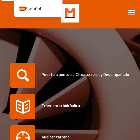
Español
Français
English (UK)
Deutsch
Italiano
Русский
简体中文
Puesta a punto de Climatización y Desempañado
Dansk
Български
Čeština
Experiencia hidráulica
Magyar
Română
Eesti
Auditar terreno