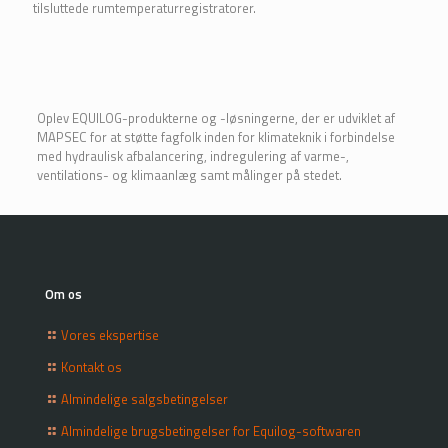
tilsluttede rumtemperaturregistratorer.
Oplev EQUILOG-produkterne og -løsningerne, der er udviklet af
MAPSEC for at støtte fagfolk inden for klimateknik i forbindelse
med hydraulisk afbalancering, indregulering af varme-,
ventilations- og klimaanlæg samt målinger på stedet.
Om os
Vores ekspertise
Kontakt os
Almindelige salgsbetingelser
Almindelige brugsbetingelser for Equilog-softwaren