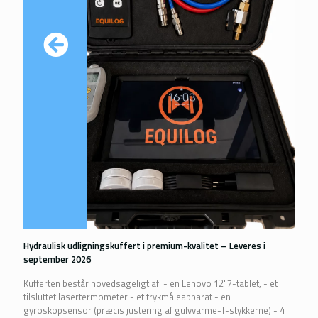
Hydraulisk udligningskuffert i premium-kvalitet – Leveres i
september 2026
Kufferten består hovedsageligt af: - en Lenovo 12"7-tablet, - et
tilsluttet lasertermometer - et trykmåleapparat - en
gyroskopsensor (præcis justering af gulvvarme-T-stykkerne) - 4