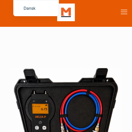
Dansk
Français
English (UK)
Español
Deutsch
Italiano
Русский
简体中文
Български
Čeština
Magyar
Română
Eesti