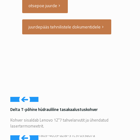
otsepoe juurde
juurdepääs tehnilistele dokumentidele
Delta T-põhine hüdrauliline tasakaalustuskohver
Kohver sisaldab Lenovo 12"7 tahvelarvutit ja ühendatud
lasertermomeetrit.