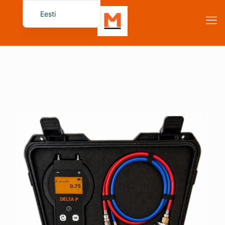
Eesti
Français
English (UK)
Español
Deutsch
Italiano
Русский
简体中文
Dansk
Български
Čeština
Magyar
Română