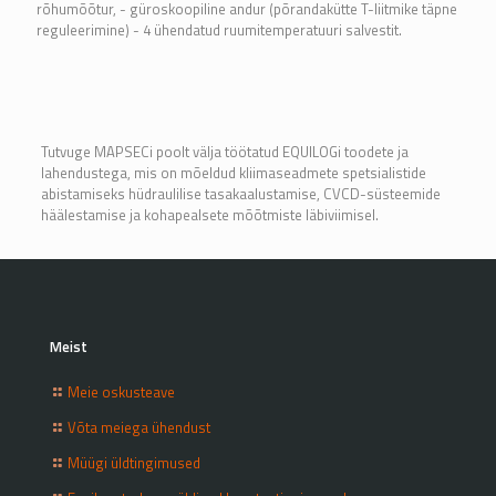
rõhumõõtur, - güroskoopiline andur (põrandakütte T-liitmike täpne
reguleerimine) - 4 ühendatud ruumitemperatuuri salvestit.
Tutvuge MAPSECi poolt välja töötatud EQUILOGi toodete ja
lahendustega, mis on mõeldud kliimaseadmete spetsialistide
abistamiseks hüdraulilise tasakaalustamise, CVCD-süsteemide
häälestamise ja kohapealsete mõõtmiste läbiviimisel.
Meist
Meie oskusteave
Võta meiega ühendust
Müügi üldtingimused