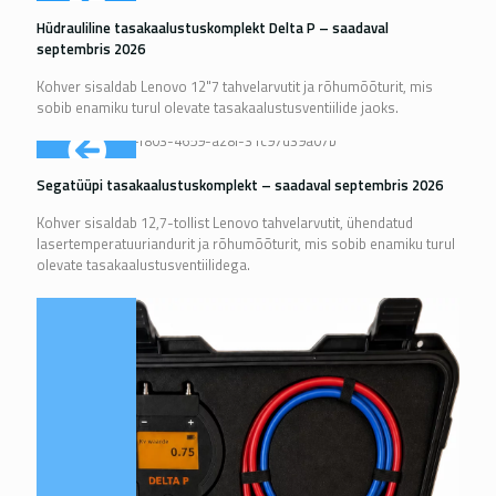
Hüdrauliline tasakaalustuskomplekt Delta P – saadaval
septembris 2026
Kohver sisaldab Lenovo 12"7 tahvelarvutit ja rõhumõõturit, mis
sobib enamiku turul olevate tasakaalustusventiilide jaoks.
Segatüüpi tasakaalustuskomplekt – saadaval septembris 2026
Kohver sisaldab 12,7-tollist Lenovo tahvelarvutit, ühendatud
lasertemperatuuriandurit ja rõhumõõturit, mis sobib enamiku turul
olevate tasakaalustusventiilidega.