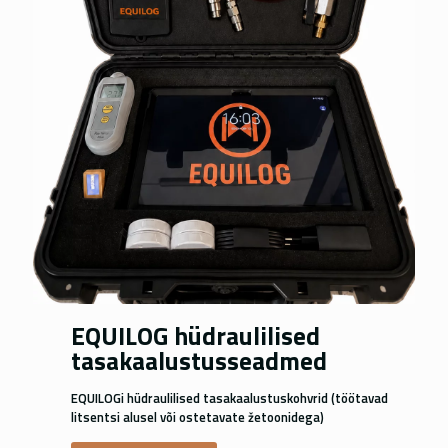
Nederlands
Português
Norsk bokmål
Polski
Slovenščina
EQUILOG hüdraulilised
tasakaalustusseadmed
EQUILOGi hüdraulilised tasakaalustuskohvrid (töötavad
litsentsi alusel või ostetavate žetoonidega)