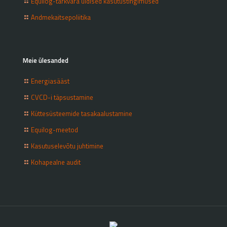
Equilog-tarkvara üldised kasutustingimused
Andmekaitsepoliitika
Meie ülesanded
Energiasääst
CVCD-i täpsustamine
Küttesüsteemide tasakaalustamine
Equilog-meetod
Kasutuselevõtu juhtimine
Kohapealne audit