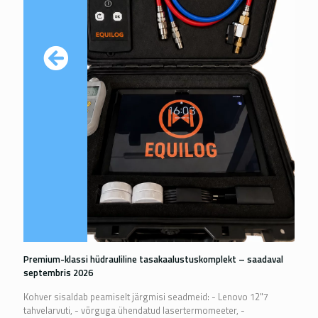
Premium-klassi hüdrauliline tasakaalustuskomplekt – saadaval
septembris 2026
Kohver sisaldab peamiselt järgmisi seadmeid: - Lenovo 12"7
tahvelarvuti, - võrguga ühendatud lasertermomeeter, -