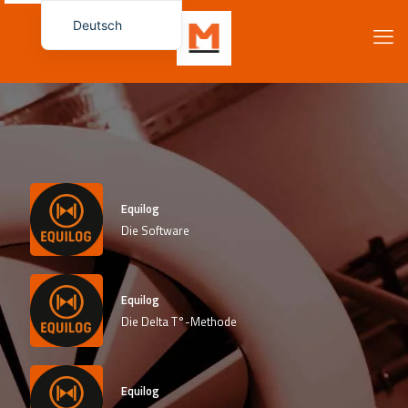
Deutsch
Français
English (UK)
Español
Italiano
Русский
简体中文
Equilog
Die Software
Dansk
Български
Čeština
Equilog
Die Delta T°-Methode
Magyar
Română
Eesti
Equilog