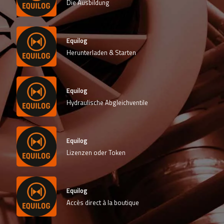
Die Ausbildung
Nederlands
Português
Norsk bokmål
Equilog
Herunterladen & Starten
Polski
Slovenščina
Equilog
Hydraulische Abgleichventile
Equilog
Lizenzen oder Token
Equilog
Accès direct à la boutique